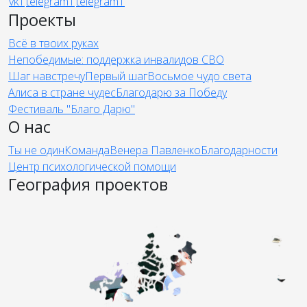
Проекты
Всё в твоих руках
Непобедимые: поддержка инвалидов СВО
Шаг навстречу
Первый шаг
Восьмое чудо света
Алиса в стране чудес
Благодарю за Победу
Фестиваль "Благо Дарю"
О нас
Ты не один
Команда
Венера Павленко
Благодарности
Центр психологической помощи
География проектов