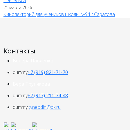
г.Энгельса
21 марта 2026
Кинолекторий для учеников школы №94 г.Саратова
Контакты
Венера Павленко
dummy
+7 (919) 821-71-70
Вера Трупякова
dummy
+7 (917) 211-74-48
dummy
tyneodin@bk.ru