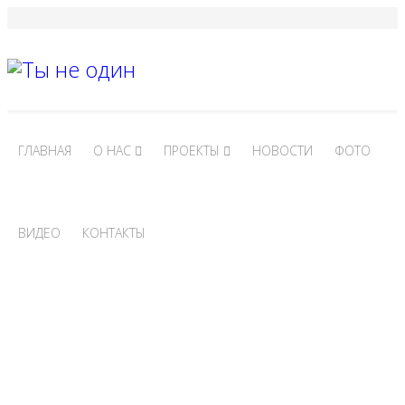
ГЛАВНАЯ
О НАС
ПРОЕКТЫ
НОВОСТИ
ФОТО
ВИДЕО
КОНТАКТЫ
"ВСЁ В ТВОИХ РУКАХ"
КОЛЛЕДЖ ИМ. П. Н.
ЯБЛОЧКОВА СГУ
Беседа с подростками на тему бережного отношения к
своему здоровью и ценности жизни