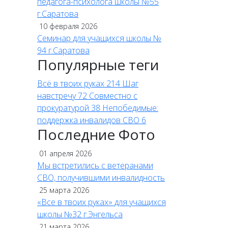
педагога-психолога школы №55
г.Саратова
10 февраля 2026
Семинар для учащихся школы №
94 г.Саратова
Популярные теги
Всё в твоих руках
214
Шаг
навстречу
72
Совместно с
прокуратурой
38
Непобедимые:
поддержка инвалидов СВО
6
Последние Фото
01 апреля 2026
Мы встретились с ветеранами
СВО, получившими инвалидность
25 марта 2026
«Все в твоих руках» для учащихся
школы №32 г.Энгельса
21 марта 2026