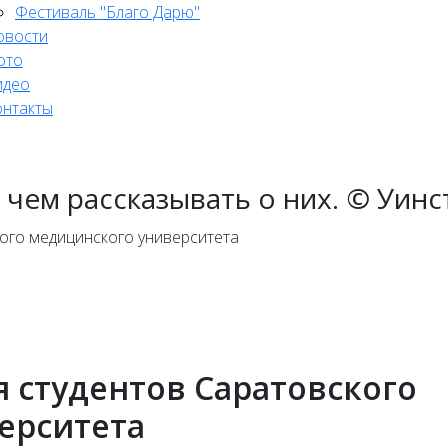
Фестиваль "Благо Дарю"
овости
ото
идео
онтакты
 чем рассказывать о них. © Уин
я студентов Саратовского
ерситета