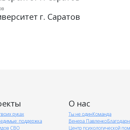
иверситет г. Саратов
н» на доступность для инвалидов
ница «РЖД-Медицина» города Ершова
оекты
О нас
твоих руках
Ты не один
Команда
едимые: поддержка
Венера Павленко
Благодарн
идов СВО
Центр психологической по