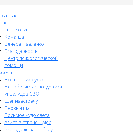
Главная
нас
Ты не один
Команда
Венера Павленко
Благодарности
Центр психологической
помощи
роекты
Всё в твоих руках
Непобедимые: поддержка
инвалидов СВО
Шаг навстречу
Первый шаг
Восьмое чудо света
Алиса в стране чудес
Благодарю за Победу