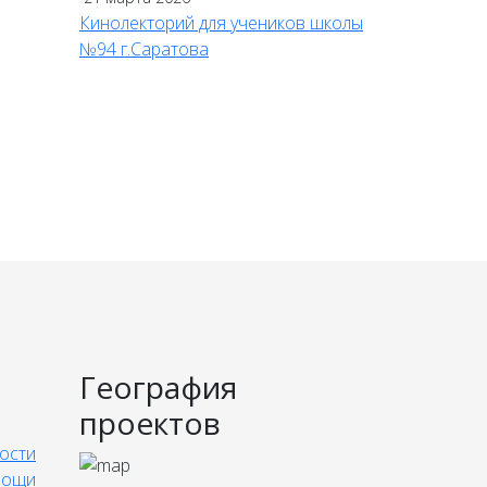
Кинолекторий для учеников школы
№94 г.Саратова
География
проектов
ости
мощи