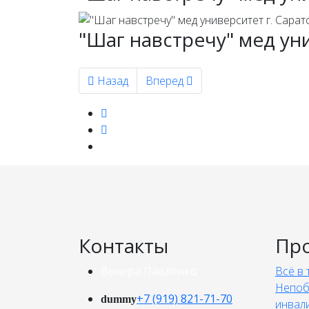
"Шаг навстречу" мед ун
Предыдущий: Проверка аэропорта «Гагари
Следующий: Клиническая боль
Назад
Вперед
Контакты
Пр
Венера Павленко
Всё в 
Непоб
+7 (919) 821-71-70
dummy
инвал